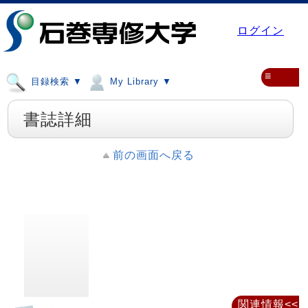
ログイン
≡
目録検索 ▼
My Library ▼
書誌詳細
前の画面へ戻る
関連情報<<